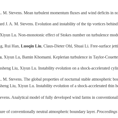
A. M. Stevens. Mean turbulent momentum fluxes and wind deficits in no
rd J. A. M. Stevens. Evolution and instability of the tip vortices behi
iyun Lu. Non-monotonic effect of Stokes number on turbulence modula
ng, Rui Han,
Luoqin Liu
, Claus-Dieter Ohl, Shuai Li. Free-surface jett
u
, Xiyun Lu, Bamin Khomami. Keplerian turbulence in Taylor-Couette f
sheng Liu, Xiyun Lu. Instability evolution on a shock-accelerated cyli
. M. Stevens. The global properties of nocturnal stable atmospheric bo
eng Liu, Xiyun Lu. Instability evolution of a shock-accelerated thin he
evens. Analytical model of fully developed wind farms in conventional
cture of conventionally neutral atmospheric boundary layer.
Proceedings 