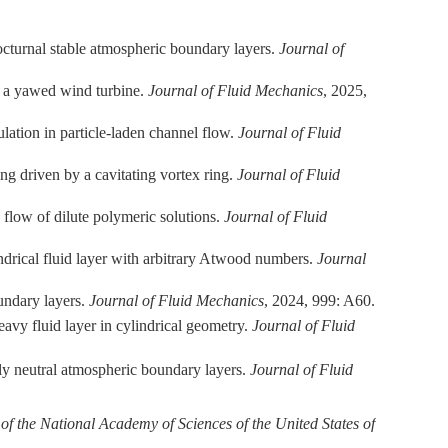
cturnal stable atmospheric boundary layers.
Journal of
nd a yawed wind turbine.
Journal of Fluid Mechanics
, 2025,
tion in particle-laden channel flow.
Journal of Fluid
ing driven by a cavitating vortex ring.
Journal of Fluid
low of dilute polymeric solutions.
Journal of Fluid
ndrical fluid layer with arbitrary Atwood numbers.
Journal
undary layers.
Journal of Fluid Mechanics
, 2024, 999: A60.
avy fluid layer in cylindrical geometry.
Journal of Fluid
ly neutral atmospheric boundary layers.
Journal of Fluid
of the National Academy of Sciences of the United States of