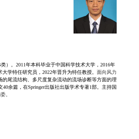
B
类）。
2011
年本科毕业于中国科学技术大学，
2016
年
术大学特任研究员，
2022
年晋升为特任教授。
面向风力
场的尾流结构、多尺度复杂流动的流场诊断等方面的理
文
40
余篇，在
Springer
出版社出版学术专著
1
部。主持国
编委。