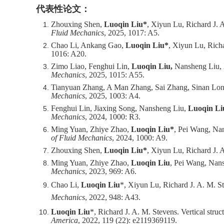
代表性论文：
Zhouxing Shen,
Luoqin Liu*
, Xiyun Lu, Richard J. 
Fluid Mechanics
, 2025, 1017: A5.
Chao Li, Ankang Gao,
Luoqin Liu*
, Xiyun Lu, Richa
1016: A20.
Zimo Liao, Fenghui Lin,
Luoqin Liu,
Nansheng Liu, X
Mechanics
, 2025, 1015: A55.
Tianyuan Zhang, A Man Zhang, Sai Zhang, Sinan Lo
Mechanics
, 2025, 1003: A4.
Fenghui Lin, Jiaxing Song, Nansheng Liu,
Luoqin Li
Mechanics
, 2024, 1000: R3.
Ming Yuan, Zhiye Zhao,
Luoqin Liu*
, Pei Wang, Nan
of Fluid Mechanics
, 2024, 1000: A9.
Zhouxing Shen,
Luoqin Liu*
, Xiyun Lu, Richard J. A
Ming Yuan, Zhiye Zhao,
Luoqin Liu
, Pei Wang, Nansh
Mechanics
, 2023, 969: A6.
Chao Li,
Luoqin Liu
*, Xiyun Lu, Richard J. A. M. St
Mechanics
, 2022, 948: A43.
Luoqin Liu
*, Richard J. A. M. Stevens. Vertical stru
America
, 2022, 119 (22): e2119369119.