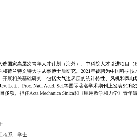
入选国家高层次青年人才计划（海外）、中科院人才引进项目（
学和荷兰特文特大学从事博士后研究。
2021
年被聘为中国科学技
，开展相关基础研究，包括
大气边界层的统计特性、风机和风电
ev. Lett.
、
Proc. Natl. Acad. Sci.
等国际著名学术期刊上发表
SCI
论
目多项。
担任
Acta Mechanica Sinica
和《应用数学和力学》青年
士
工程系，学士